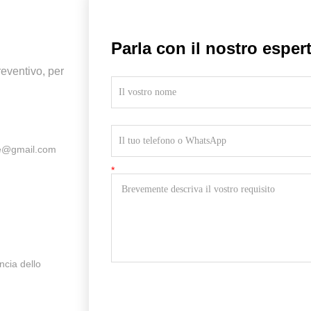
Parla con il nostro esper
eventivo, per
e@gmail.com
ncia dello