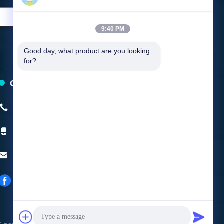
9:40 PM
Good day, what product are you looking 
for?
Contattici
Telefono:
+86-0577-58107387
Telefono cellulare:
+8615157799231
Email:
mingyuanmachine@gmail.com