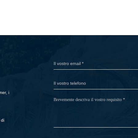
er, i
 di