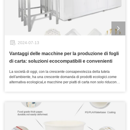
2024-07-13
Vantaggi delle macchine per la produzione di fogli
di carta: soluzioni ecocompatibili e convenienti
La società di oggi, con la crescente consapevolezza della tutela
dell'ambiente, ha una crescente domanda di prodotti ecologici.come
alternativa ecologicaLe macchine per piatti di carta non solo riducono
l'inquinamento da plastica, ma hanno anche molte caratteristiche e
vantaggi unici. In primo luogo, le macchine per le lastre di carta
utilizzano la pasta naturale come materia prima principale, il che dà
loro significativi vantaggi ambientali rispetto alle tradizionali lastre di
plastica.La pasta è ricavata da risorse rinnovabili, con un basso
consumo energetico durante la produzione, e le piastre di carta
possono essere biodegradate o riciclate, riducendo efficacemente il
loro impatto negativo sull'ambiente. In secondo luogo, i piatti di carta
prodotti da macchine per piatti di carta sono più sicuri e sani durante