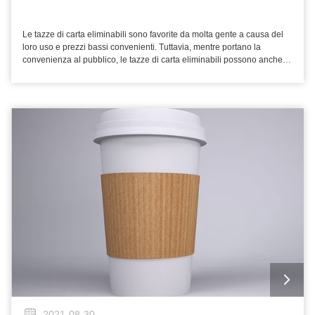
della tazza e sostituito con una macchina della tazza di carta che si
marini. Quando le paglie di plastica non sono riciclate, tendono a
specializza nella produzione delle tazze di carta. La prestazione
accumularsi in materiali di riporto. Le paglie di plastica sono fatte
professionale della macchina della tazza di carta rende la sua
spesso di plastica molto sottile, in modo da significa che sono
Le tazze di carta eliminabili sono favorite da molta gente a causa del
capacità di produzione della tazza abbastanza potente. Può non solo
facilmente rotte nei piccoli pezzi di plastica miniatura. Ciò rende il
loro uso e prezzi bassi convenienti. Tuttavia, mentre portano la
soddisfare le richieste delle fabbriche su grande scala, ma inoltre
riciclaggio delle paglie di plastica difficile. Poichè la gente presta
convenienza al pubblico, le tazze di carta eliminabili possono anche
fornisce le soluzioni su misura per le fabbriche su scala ridotta in un
sempre più attenzione alle paglie di plastica, molte grandi società
nascondere i rischi sanitari, particolarmente alcune tazze di carta
modo premuroso. Molte basi flessibili di produzione della tazza di
inoltre hanno annunciato le loro iniziative per sostituire le paglie di
incompetenti. Tuttavia, la gente manca generalmente del buonsenso
carta sono state stabilite. dovuto le caratteristiche straordinarie di una
plastica con le paglie di carta prodotte dalla macchina di carta della
di scelta delle tazze di carta eliminabili nel loro consumo quotidiano. Il
certa tazza di carta lavora, quale un alto livello di automazione, di
paglia. Sebbene le paglie di plastica portino la convenienza a vita
seguenti sono alcune punte d'acquisto per il vostro riferimento. I
macchina multiuso, di regolamento stepless di sensibilità di
umana, arreca grandi danni all'ambiente. È una tendenza inevitabile
problemi principali delle tazze di carta sul mercato Come un sanitario,
conversione di frequenza, di rilevazione fotoelettrica, di allarme
affinchè le paglie di carta sostituisca le paglie di plastica in futuro.
le necessità quotidiane convenienti ed economiche, tazze di carta
automatico dell'errore, di conteggio automatico, ecc., ogni macchina
sono molto popolari fra i consumatori. Attualmente, ci sono varie tazze
della tazza di carta può raggiungere l'efficienza massima. Il trend di
di carte eliminabili e molte marche delle tazze di carte sul mercato, che
sviluppo della macchina della tazza di carta 1. Il contenuto tecnico
è difficile affinchè i consumatori acquisti e da usare. Ora i problemi
della macchina della tazza di carta sta aumentando giorno dopo
principali delle tazze di carta eliminabili sul mercato sono come segue.
giorno. Alcuni prodotti esistenti del dispositivo per l'impaccettamento in
C'è un fenomeno di scoloramento. Dopo che la tazza di carta è
Cina non sono alti nel contenuto tecnologico e molte tecnologie
inzuppareata in etanolo in una temperatura 25 di ° C ed in una
avanzate si sono applicate a dispositivo per l'impaccettamento
purezza di 65%, nessuno scoloramento è permesso. Tuttavia, molte
all'estero. 2. Il mercato della macchina della tazza di carta sempre più
tazze di carta hanno scoloramento in questa circostanza. Il motivo
è monopolizzato. È preveduto che mentre le società straniere
principale per il problema è che il produttore della macchina della
accedono al mercato cinese, alcune società non competitive
tazza di carta ha usato gli inchiostri che non hanno soddisfatto la
domestiche del dispositivo per l'impaccettamento si acquisterà, fuso o
sicurezza e le richieste pratiche delle tazze di carta nel processo di
mandare in rovina dalle società straniere ed alcuni prodotti
stampa ed il processo di stampa era irragionevole. L'etichetta del
d'imballaggio saranno monopolizzati da parecchie grandi società. Il
prodotto non rispetta i regolamenti. L'etichetta del prodotto è un segno
trend di sviluppo della macchina della tazza di carta 1. Il contenuto
che il produttore che producono le tazze di carta dalla macchina della
2021-08-30