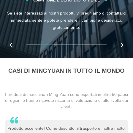
CAMPIONE LIBERO DISPONIBILE
Se siete interessati ai nostri prodotti, vi preghiamo di contattarci
O
no:
immediatamente e potete prendere il campione desiderato.
mater
nto
gratuitamente.
dell
di
co
CASI DI MINGYUAN IN TUTTO IL MONDO
I prodotti di macchinari Ming Yuan sono esportati in oltre 50 paesi
e regioni e hanno ricevuto riscontri di valutazione di alto livello dai
clienti.
to
Prodotto eccellente! Come descritto, il trasporto è inoltre molto
P