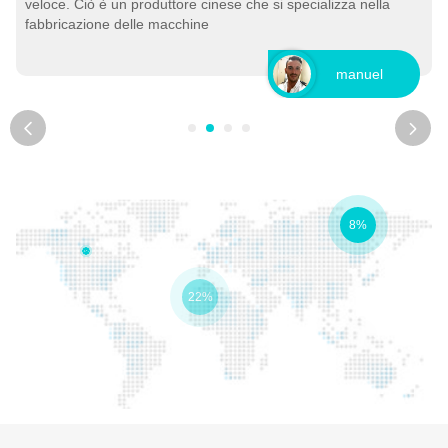
veloce. Ciò è un produttore cinese che si specializza nella
p
fabbricazione delle macchine
a
manuel
8%
30%
40%