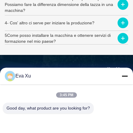
Possiamo fare la differenza dimensione della tazza in una
macchina?
4- Cos' altro ci serve per iniziare la produzione?
5Come posso installare la macchina e ottenere servizi di
formazione nel mio paese?
Contattate MINGYUAN per saperne di più.
Eva Xu
Non siamo solo un fornitore di macchine, siamo i vostri partner, i
vostri Le esigenze sono la nostra missione.
3:45 PM

Indirizzo:N. 1588, Huaming Road, Feiyun Street, città di
Good day, what product are you looking for?
Ruian, provincia dello Zhejiang - 325200 Cina