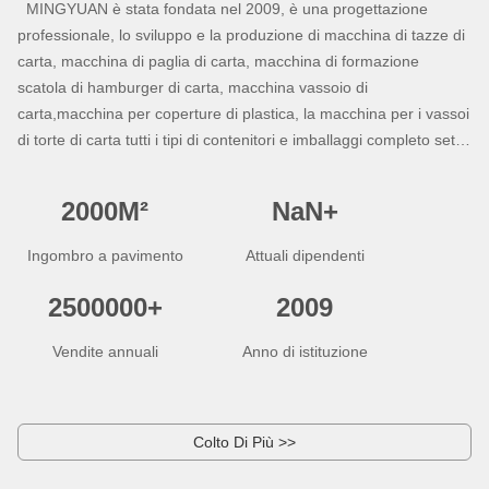
MINGYUAN è stata fondata nel 2009, è una progettazione
professionale, lo sviluppo e la produzione di macchina di tazze di
carta, macchina di paglia di carta, macchina di formazione
scatola di hamburger di carta, macchina vassoio di
carta,macchina per coperture di plastica, la macchina per i vassoi
di torte di carta tutti i tipi di contenitori e imballaggi completo set di
attrezzature. Ci troviamo in "China Packaging Machinery City" -
Rui'an City, e tutti i nostri prodotti soddisfano gli standard
2000
M²
NaN
+
internazionali di qualità e hanno ottenuto i certificati CE.Le nostre
strutture ben attrezzate e l'eccellente controllo della qualità in
Ingombro a pavimento
Attuali dipendenti
tutte le fasi di produzione ci permettono di garantire la completa
soddisfazione del cliente. Ruian Mingyuan Machinery Co., Ltd.
2500000
+
2009
è stata fondata nel 2009.vendite e servizi per apparecchiature di
imballaggio e set completi di contenitori di carta. Per soddisfare i
Vendite annuali
Anno di istituzione
servizi di esportazione dei clienti dalle materie prime ai prodotti
finiti, abbiamo fondato la Ruian Mingyuan Paper Products Factory
nel 2014 e la Wenzhou Mingyuan Import & Export Co., Ltd nel
Colto Di Più >>
2022.Siamo principalmente impegnati nella fornitura di materie
prime e prodotti di carta finiti, commercio estero, importazione ed