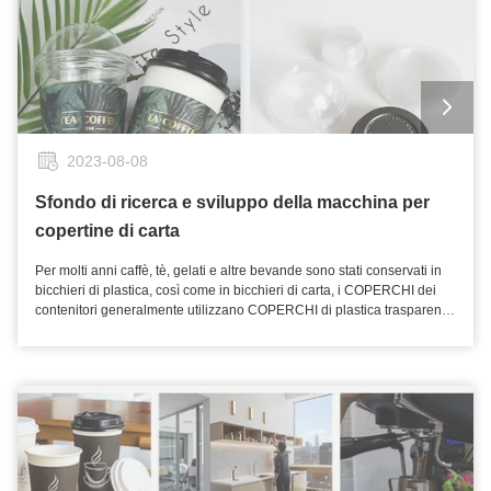
2023-08-08
Sfondo di ricerca e sviluppo della macchina per
copertine di carta
Per molti anni caffè, tè, gelati e altre bevande sono stati conservati in
bicchieri di plastica, così come in bicchieri di carta, i COPERCHI dei
contenitori generalmente utilizzano COPERCHI di plastica trasparenti
e traslucidi, che sono usa e getta, sebbene esista una forma molto
personalizzata ma ci sono problemi di inquinamento ambientale.Con il
progresso della società moderna, le persone prestano sempre più
attenzione alla protezione dell'ambiente e alla conservazione delle
risorse naturali.Pertanto, è in aumento la richiesta di utilizzare una
copertura di carta per contenitori che possa essere decomposta
naturalmente quando viene scartata e riduca l'inquinamento
ambientale.Tuttavia, la copertina in carta per bevande può svolgere il
ruolo di copertina solo quando sono soddisfatte le seguenti