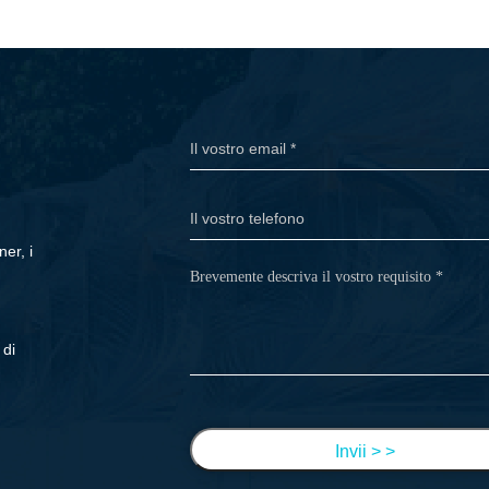
er, i
 di
Invii > >