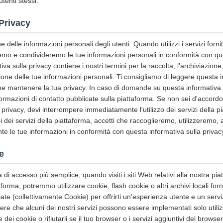
utenti stessi.
 Privacy
 delle informazioni personali degli utenti. Quando utilizzi i servizi fornit
remo e condivideremo le tue informazioni personali in conformità con qu
a sulla privacy contiene i nostri termini per la raccolta, l'archiviazione, l
ione delle tue informazioni personali. Ti consigliamo di leggere questa i
ome mantenere la tua privacy. In caso di domande su questa informativa s
nformazioni di contatto pubblicate sulla piattaforma. Se non sei d'accord
 privacy, devi interrompere immediatamente l'utilizzo dei servizi della 
si dei servizi della piattaforma, accetti che raccoglieremo, utilizzeremo,
e le tue informazioni in conformità con questa informativa sulla privac
e
a di accesso più semplice, quando visiti i siti Web relativi alla nostra piatt
ttaforma, potremmo utilizzare cookie, flash cookie o altri archivi locali for
iate (collettivamente Cookie) per offrirti un'esperienza utente e un serviz
e che alcuni dei nostri servizi possono essere implementati solo utiliz
 dei cookie o rifiutarli se il tuo browser o i servizi aggiuntivi del brows