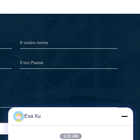
Eva Xu
1:21 AM