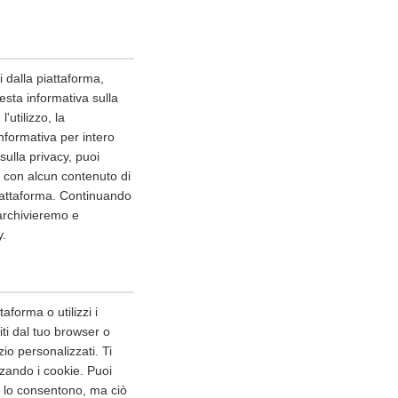
i dalla piattaforma,
esta informativa sulla
'utilizzo, la
nformativa per intero
ulla privacy, puoi
o con alcun contenuto di
piattaforma. Continuando
 archivieremo e
y.
aforma o utilizzi i
niti dal tuo browser o
io personalizzati. Ti
zando i cookie. Puoi
er lo consentono, ma ciò