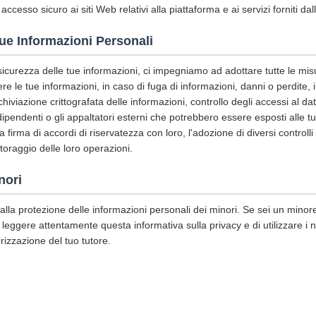
 accesso sicuro ai siti Web relativi alla piattaforma e ai servizi forniti da
tue Informazioni Personali
 sicurezza delle tue informazioni, ci impegniamo ad adottare tutte le mis
e le tue informazioni, in caso di fuga di informazioni, danni o perdite, in
chiviazione crittografata delle informazioni, controllo degli accessi al d
pendenti o gli appaltatori esterni che potrebbero essere esposti alle tue
 la firma di accordi di riservatezza con loro, l'adozione di diversi controll
itoraggio delle loro operazioni.
nori
lla protezione delle informazioni personali dei minori. Se sei un minore
 leggere attentamente questa informativa sulla privacy e di utilizzare i nos
rizzazione del tuo tutore.