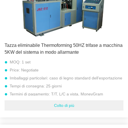
Evidenziare:
macchina completamente automatica della tazza di carta
,
tazza di carta automatica che forma macchina
Tazza eliminabile Thermoforming 50HZ trifase a macchina
5KW del sistema in modo allarmante
MOQ:
1 set
Price:
Negotiate
Imballaggi particolari:
caso di legno standard dell'esportazione
Tempi di consegna:
25 giorni
Termini di pagamento:
T/T, L/C a vista, MoneyGram
Capacità di alimentazione:
300 insiemi all'anno
Colto di più
Peso netto:
1500 CHILOGRAMMI
Peso lordo:
1600 CHILOGRAMMI
Velocità:
45 – 55 pc/min