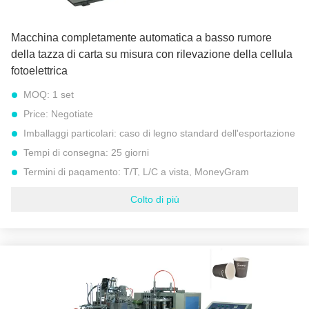
Macchina completamente automatica a basso rumore
della tazza di carta su misura con rilevazione della cellula
fotoelettrica
MOQ:
1 set
Price:
Negotiate
Imballaggi particolari:
caso di legno standard dell'esportazione
Tempi di consegna:
25 giorni
Termini di pagamento:
T/T, L/C a vista, MoneyGram
Capacità di alimentazione:
300 insiemi all'anno
Colto di più
Peso netto:
1500 CHILOGRAMMI
Peso lordo:
1600 CHILOGRAMMI
Velocità:
45 – 55 pc/min
Power:
4,8 CHILOWATT
di uscita:
380/220v 50 hertz 4.8kw
Configurazione di sigillamento:
Riscaldamento elettrico