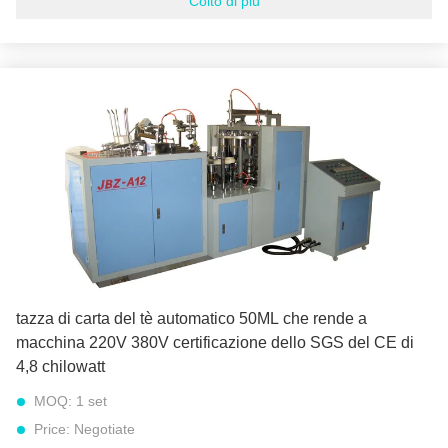
Colto di più
Capacità di alimentazione:
300 insiemi all'anno
materia prima:
Carta patinata del PE
Peso netto:
1500 CHILOGRAMMI
Peso lordo:
1600 CHILOGRAMMI
colore:
Segua il cliente richiedono
Power:
4,8 CHILOWATT
di uscita:
380/220v 50 hertz 4.8kw
Evidenziare:
macchina completamente automatica della tazza di carta
,
tazza di carta automatica che forma macchina
tazza di carta del tè automatico 50ML che rende a
macchina 220V 380V certificazione dello SGS del CE di
4,8 chilowatt
MOQ:
1 set
Price:
Negotiate