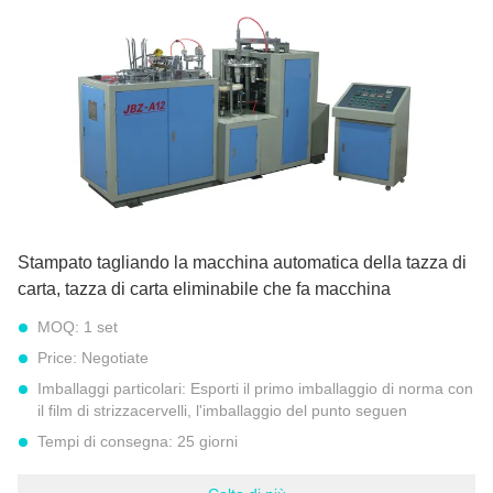
Diametro inferiore della tazza:
Min 35MM a 80MM massimi
Diametro superiore della tazza:
Min 45MM a 90MM massimi
Altezza della tazza:
Min 30MM a 115MM massimo
Evidenziare:
tazza di carta automatica che fa macchina
,
tazza di carta automatica che forma macchina
Stampato tagliando la macchina automatica della tazza di
carta, tazza di carta eliminabile che fa macchina
MOQ:
1 set
Price:
Negotiate
Imballaggi particolari:
Esporti il primo imballaggio di norma con
il film di strizzacervelli, l'imballaggio del punto seguen
Tempi di consegna:
25 giorni
Termini di pagamento:
T/T, L/C a vista, MoneyGram