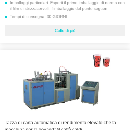
Imballaggi particolari:
Esporti il primo imballaggio di norma con
il film di strizzacervelli, l'imballaggio del punto seguen
Tempi di consegna:
30 GIORNI
Termini di pagamento:
T/T, L/C a vista, MoneyGram
Colto di più
Capacità di alimentazione:
250 insiemi - 300 insiemi all'anno
DIMENSIONE DELLA TAZZA:
40ML a 330ML
materia prima:
Carta patinata del PE
Peso netto:
1500 CHILOGRAMMI
Diametro inferiore della tazza:
Min 35MM a 80MM massimi
Diametro superiore della tazza:
Min 45MM a 90MM massimi
Altezza della tazza:
Min 30MM a 115MM massimo
Evidenziare:
macchina completamente automatica della tazza di carta
,
Tazza di carta automatica che fa macchina
,
Macchina automatica su misura della tazza di carta
Tazza di carta automatica di rendimento elevato che fa
macchina per la bevanda/il caffè caldi