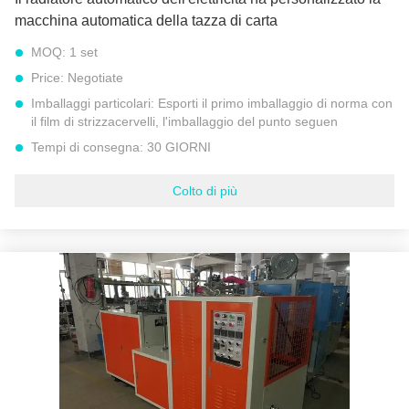
macchina automatica della tazza di carta
MOQ:
1 set
Price:
Negotiate
Imballaggi particolari:
Esporti il primo imballaggio di norma con
il film di strizzacervelli, l'imballaggio del punto seguen
Tempi di consegna:
30 GIORNI
Termini di pagamento:
T/T, L/C a vista, MoneyGram
Colto di più
Capacità di alimentazione:
250 insiemi - 300 insiemi all'anno
Misura coppa:
40ML a 330ML
materia prima:
Carta patinata del PE
Peso netto:
1500 CHILOGRAMMI
Utilizzo:
Bevanda calda e bevanda fredda
Diametro superiore della tazza:
Min 45MM a 90MM massimi
Garanzia:
2 anni
Evidenziare:
macchina completamente automatica della tazza di carta
,