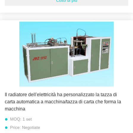
Colto di più
Capacità di alimentazione:
300 insiemi all'anno
Misura coppa:
40ML a 330ML
materia prima:
Carta patinata del PE
Peso netto:
1500 CHILOGRAMMI
Automatico:
automatico pieno
Garanzia:
2 anni
colore:
Struttura blu di bianco della porta
Evidenziare:
macchina completamente automatica della tazza di carta
,
tazza di carta automatica che fa macchina
Il radiatore dell'elettricità ha personalizzato la tazza di
carta automatica a macchina/tazza di carta che forma la
macchina
MOQ:
1 set
Price:
Negotiate