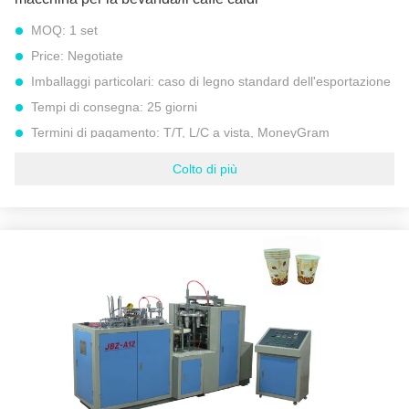
MOQ:
1 set
Price:
Negotiate
Imballaggi particolari:
caso di legno standard dell'esportazione
Tempi di consegna:
25 giorni
Termini di pagamento:
T/T, L/C a vista, MoneyGram
Capacità di alimentazione:
300 insiemi all'anno
Colto di più
Peso lordo:
1600 CHILOGRAMMI
Velocità:
45 – 55 pc/min
Peso di carta:
160 GSM - 300 GSM
Fonte di energia:
220V o 380 V o altra richiedono
colore:
Struttura blu di bianco della porta
Power:
4,8 CHILOWATT
Evidenziare:
macchina completamente automatica della tazza di carta
,
tazza di carta automatica che fa macchina