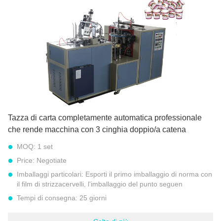
Compressore d'aria:
0,4 Mpa
Diametro inferiore della tazza:
Min 35MM a 80MM massimi
Elettricità:
380 V, 3 fasi o 220V, 1 fase
Evidenziare:
macchina completamente automatica della tazza di carta
,
tazza di carta automatica che fa macchina
Tazza di carta completamente automatica professionale
che rende macchina con 3 cinghia doppio/a catena
MOQ:
1 set
Price:
Negotiate
Imballaggi particolari:
Esporti il primo imballaggio di norma con
il film di strizzacervelli, l'imballaggio del punto seguen
Tempi di consegna:
25 giorni
Termini di pagamento:
T/T, L/C a vista, MoneyGram