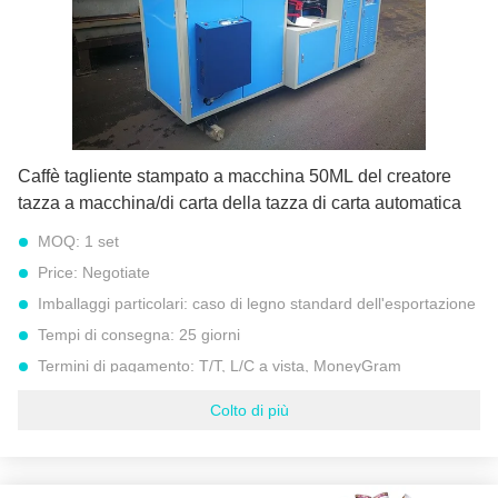
imballaggio:
Cassa di legno marinaro
Evidenziare:
macchina completamente automatica della tazza di carta
,
tazza di carta automatica che fa macchina
Caffè tagliente stampato a macchina 50ML del creatore
tazza a macchina/di carta della tazza di carta automatica
MOQ:
1 set
Price:
Negotiate
Imballaggi particolari:
caso di legno standard dell'esportazione
Tempi di consegna:
25 giorni
Termini di pagamento:
T/T, L/C a vista, MoneyGram
Capacità di alimentazione:
300 insiemi all'anno
Colto di più
Peso lordo:
1600 CHILOGRAMMI
materia prima:
170 - 280 GSM, carta patinata del singolo PE
Peso di carta:
160 GSM - 300 GSM