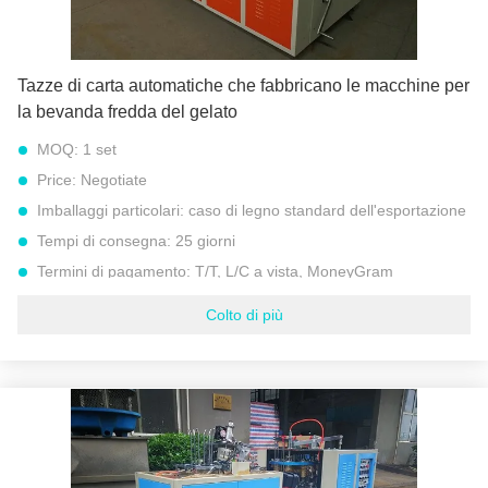
tazza di carta automatica che fa macchina
Tazze di carta automatiche che fabbricano le macchine per
la bevanda fredda del gelato
MOQ:
1 set
Price:
Negotiate
Imballaggi particolari:
caso di legno standard dell'esportazione
Tempi di consegna:
25 giorni
Termini di pagamento:
T/T, L/C a vista, MoneyGram
Capacità di alimentazione:
300 insiemi all'anno
Colto di più
Peso lordo:
1600 CHILOGRAMMI
Velocità:
45 – 55 pc/min
Peso di carta:
160 GSM - 300 GSM
Potere totale:
6.5KW
Configurazione di sigillamento:
Sistema di aria calda &
ultrasonico