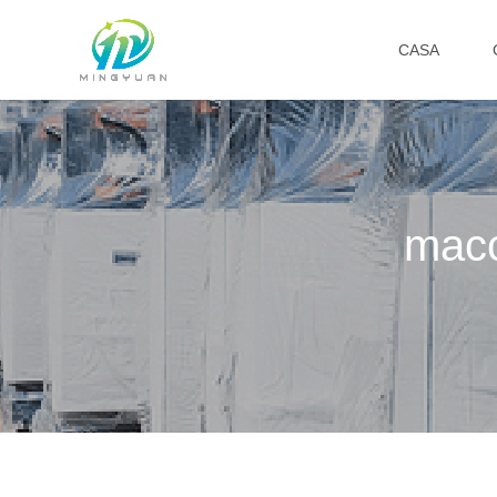
CASA
macc