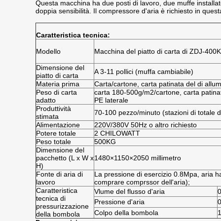
Questa macchina ha due posti di lavoro, due muffe installate
doppia sensibilità. Il compressore d'aria è richiesto in quest
Caratteristica tecnica:
Modello
Macchina del piatto di carta di ZDJ-400K
Dimensione del
A 3-11 pollici (muffa cambiabile)
piatto di carta
Materia prima
Carta/cartone, carta patinata del di allum
Peso di carta
carta 180-500g/m2/cartone, carta patinata
adatto
PE laterale
Produttività
70-100 pezzo/minuto (stazioni di totale 
stimata
Alimentazione
220V/380V 50Hz o altro richiesto
Potere totale
2 CHILOWATT
Peso totale
500KG
Dimensione del
pacchetto (L x W x
1480×1150×2050 millimetro
H)
Fonte di aria di
La pressione di esercizio 0.8Mpa, aria h
lavoro
comprare comprssor dell'aria);
Caratteristica
Vlume del flusso d'aria
0
tecnica di
Pressione d'aria
pressurizzazione
Colpo della bombola
della bombola