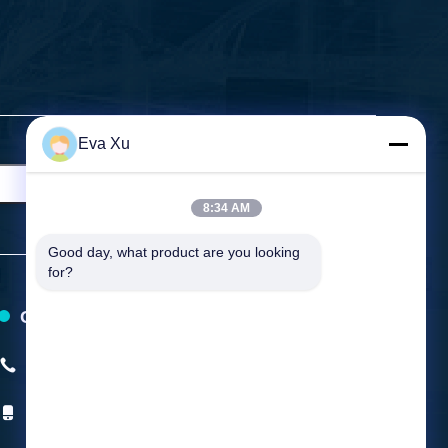
Eva Xu
8:34 AM
Good day, what product are you looking 
for?
Contattici
Telefono:
+86-0577-58107387
Telefono cellulare:
+8615157799231