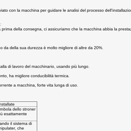
nviato con la macchina per guidare le analisi del processo dell'installazi
:
prima della consegna, ci assicuriamo che la macchina abbia la prestaz
odo da della sua durezza è molto migliore di altre da 20%.
talla di lavoro del macchinario, usando più lungo.
ento, ha migliore conducibilità termica.
corrente a macchina, forte vita lunga di uso.
stallate
ombola dello stroner
più esattamente
ando il sistema di
ipulater, che