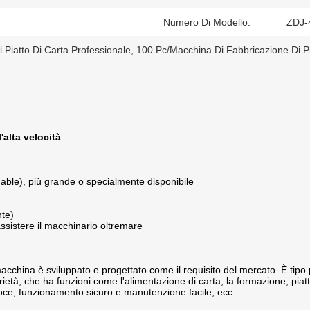
Numero Di Modello:
ZDJ-
 Piatto Di Carta Professionale
,
100 Pc/macchina Di Fabbricazione Di Pi
'alta velocità
gable), più grande o specialmente disponibile
nte)
assistere il macchinario oltremare
 macchina è sviluppato e progettato come il requisito del mercato. È tip
oprietà, che ha funzioni come l'alimentazione di carta, la formazione, piat
loce, funzionamento sicuro e manutenzione facile, ecc.