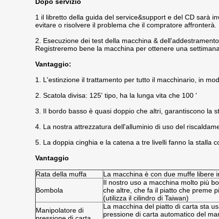
Dopo servizio
1 il libretto della guida del service&support e del CD sarà i
evitare o risolvere il problema che il compratore affronterà.
2. Esecuzione dei test della macchina & dell'addestramento
Registreremo bene la macchina per ottenere una settimana 
Vantaggio:
1. L'estinzione il trattamento per tutto il macchinario, in m
2. Scatola divisa: 125' tipo, ha la lunga vita che 100 '
3. Il bordo basso è quasi doppio che altri, garantiscono la s
4. La nostra attrezzatura dell'alluminio di uso del riscaldam
5. La doppia cinghia e la catena a tre livelli fanno la stalla 
Vantaggio
Rata della muffa
La macchina è con due muffe libere in
Il nostro uso a macchina molto più b
Bombola
che altre, che fa il piatto che preme 
(utilizza il cilindro di Taiwan)
La macchina del piatto di carta sta us
Manipolatore di
pressione di carta automatico del man
pressione di carta