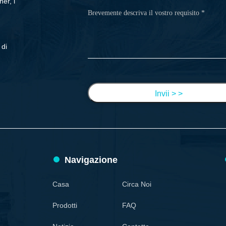
er, i
 di
Invii > >
Navigazione
Casa
Circa Noi
Prodotti
FAQ