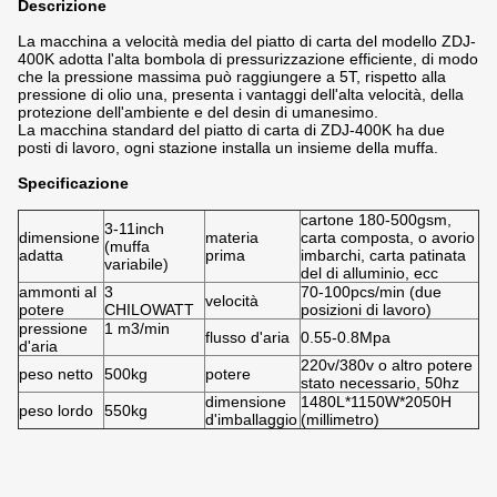
Descrizione
La macchina a velocità media del piatto di carta del modello ZDJ-
400K adotta l'alta bombola di pressurizzazione efficiente, di modo
che la pressione massima può raggiungere a 5T, rispetto alla
pressione di olio una, presenta i vantaggi dell'alta velocità, della
protezione dell'ambiente e del desin di umanesimo.
La macchina standard del piatto di carta di ZDJ-400K ha due
posti di lavoro, ogni stazione installa un insieme della muffa.
Specificazione
cartone 180-500gsm,
3-11inch
dimensione
materia
carta composta, o avorio
(muffa
adatta
prima
imbarchi, carta patinata
variabile)
del di alluminio, ecc
ammonti al
3
70-100pcs/min (due
velocità
potere
CHILOWATT
posizioni di lavoro)
pressione
1 m3/min
flusso d'aria
0.55-0.8Mpa
d'aria
220v/380v o altro potere
peso netto
500kg
potere
stato necessario, 50hz
dimensione
1480L*1150W*2050H
peso lordo
550kg
d'imballaggio
(millimetro)